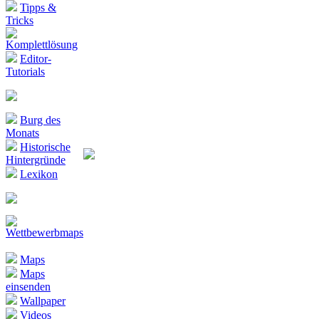
Tipps &
Tricks
Komplettlösung
Editor-
Tutorials
Burg des
Monats
Historische
Hintergründe
Lexikon
Wettbewerbmaps
Maps
Maps
einsenden
Wallpaper
Videos