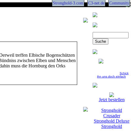
Stronghold-3.com
C3-net.de
Community
erweil treffen Elbische Bogenschützen
s Bündniss zwischen Elben und Menschen
 dahin muss die Hornburg den Orks
Du hast auch einen
coolen Screen?
Schick
ihn uns doch einfach
Jetzt bestellen
Stronghold
Crusader
Stronghold Deluxe
Stronghold