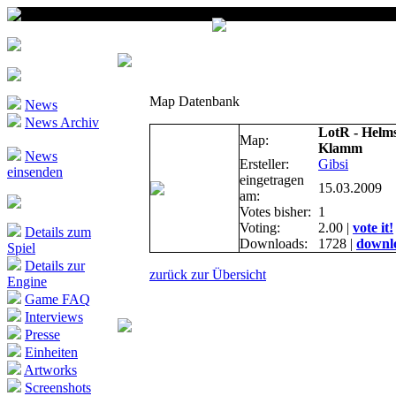
Map Datenbank
News
News Archiv
LotR - Helm
Map:
Klamm
News
Ersteller:
Gibsi
einsenden
eingetragen
15.03.2009
am:
Votes bisher:
1
Voting:
2.00 |
vote it!
Details zum
Downloads:
1728 |
downlo
Spiel
Details zur
zurück zur Übersicht
Engine
Game FAQ
Interviews
Presse
Einheiten
Artworks
Screenshots